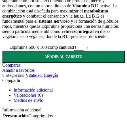
superalimento por su alto contenido de proteínas, hierro y
antioxidantes, con un aporte directo de
Vitamina B12
activa. La
combinación está diseñada para maximizar el
metabolismo
energético
y combatir el cansancio y la fatiga. La B12 es
fundamental para el
sistema nervioso
y la formación de glóbulos
rojos, mientras que la Espirulina proporciona una densa nutrición,
siendo particularmente útil como
refuerzo integral
en dietas
vegetarianas o veganas, donde la B12 puede ser deficiente.
Espirulina 600 x 100 comp cantidad
AÑADIR AL CARRITO
Comparar
Añadir a favoritos
Categorías:
Vitalidad
,
Energía
Compartir:
Información adicional
Valoraciones (0)
Medios de envío
Información adicional
Presentación
Comprimidos