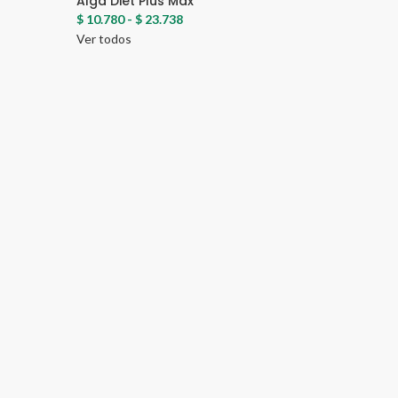
Alga Diet Plus Max
$
10.780
-
$
23.738
Ver todos