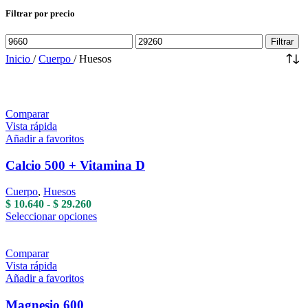
Filtrar por precio
Precio
Precio
Filtrar
mínimo
máximo
Inicio
/
Cuerpo
/
Huesos
Comparar
Vista rápida
Añadir a favoritos
Calcio 500 + Vitamina D
Cuerpo
,
Huesos
Rango
$
10.640
-
$
29.260
de
Este
Seleccionar opciones
precios:
producto
desde
tiene
$ 10.640
múltiples
Comparar
hasta
variantes.
Vista rápida
$ 29.260
Las
Añadir a favoritos
opciones
se
Magnesio 600