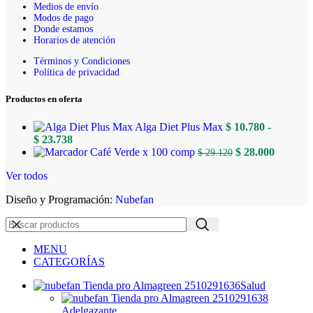
Medios de envío
Modos de pago
Donde estamos
Horarios de atención
Términos y Condiciones
Política de privacidad
Productos en oferta
Alga Diet Plus Max
$
10.780
-
Rango
$
23.738
de
El
El
Café Verde x 100 comp
$
28.000
$
29.120
precios:
precio
precio
Ver todos
desde
original
actual
$ 10.780
era:
es:
Diseño y Programación:
Nubefan
hasta
$ 29.120.
$ 28.000
$ 23.738
MENU
CATEGORÍAS
Salud
Adelgazante