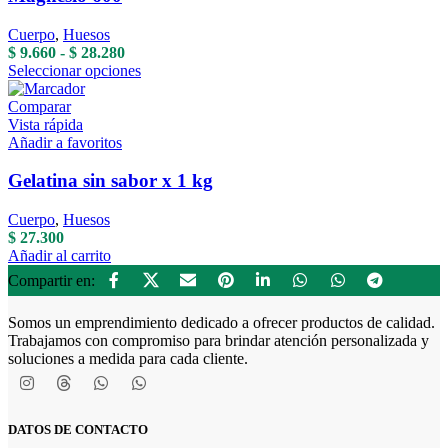
pueden
elegir
Cuerpo
,
Huesos
en
Rango
$
9.660
-
$
28.280
la
de
Este
Seleccionar opciones
página
precios:
producto
de
desde
tiene
Comparar
producto
$ 9.660
múltiples
Vista rápida
hasta
variantes.
Añadir a favoritos
$ 28.280
Las
opciones
Gelatina sin sabor x 1 kg
se
pueden
Cuerpo
,
Huesos
elegir
$
27.300
en
Añadir al carrito
la
Compartir en:
página
de
producto
Somos un emprendimiento dedicado a ofrecer productos de calidad.
Trabajamos con compromiso para brindar atención personalizada y
soluciones a medida para cada cliente.
DATOS DE CONTACTO