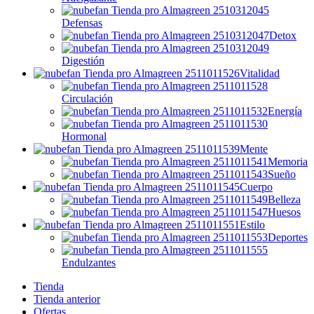
Defensas
Detox
Digestión
Vitalidad
Circulación
Energía
Hormonal
Mente
Memoria
Sueño
Cuerpo
Belleza
Huesos
Estilo
Deportes
Endulzantes
Tienda
Tienda anterior
Ofertas