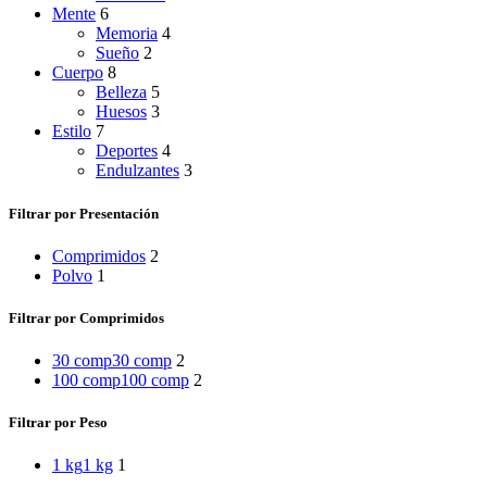
Mente
6
Memoria
4
Sueño
2
Cuerpo
8
Belleza
5
Huesos
3
Estilo
7
Deportes
4
Endulzantes
3
Filtrar por Presentación
Comprimidos
2
Polvo
1
Filtrar por Comprimidos
30 comp
30 comp
2
100 comp
100 comp
2
Filtrar por Peso
1 kg
1 kg
1