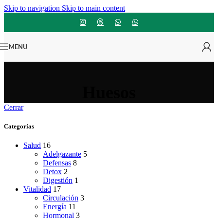
Skip to navigation
Skip to main content
MENU
Huesos
Cerrar
Categorías
Salud
16
Adelgazante
5
Defensas
8
Detox
2
Digestión
1
Vitalidad
17
Circulación
3
Energía
11
Hormonal
3