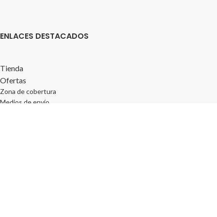
ENLACES DESTACADOS
Tienda
Ofertas
Zona de cobertura
Medios de envío
Modos de pago
Donde estamos
Horarios de atención
Términos y Condiciones
Política de privacidad
PRODUCTOS EN OFERTA