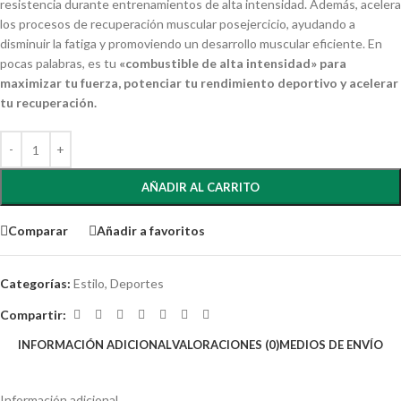
resistencia durante entrenamientos de alta intensidad. Además, acelera
los procesos de recuperación muscular posejercicio, ayudando a
disminuir la fatiga y promoviendo un desarrollo muscular eficiente. En
pocas palabras, es tu
«combustible de alta intensidad» para
maximizar tu fuerza, potenciar tu rendimiento deportivo y acelerar
tu recuperación.
AÑADIR AL CARRITO
Comparar
Añadir a favoritos
Categorías:
Estilo
,
Deportes
Compartir:
INFORMACIÓN ADICIONAL
VALORACIONES (0)
MEDIOS DE ENVÍO
Información adicional