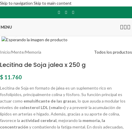
Skip to navigation
Skip to main content
MENU
Click para agrandar
Inicio
/
Mente
/
Memoria
Todos los productos
Lecitina de Soja jalea x 250 g
$
11.760
Lecitina de Soja en formato de jalea es un suplemento rico en
fosfolípidos, principalmente colina y fósforo. Su función principal es
actuar como
emulsificante de las grasas
, lo que ayuda a modular los
niveles de
colesterol LDL («malo»)
y a prevenir la acumulación de
lípidos en arterias e hígado. Además, gracias a su aporte de colina,
favorece la
actividad cerebral
, mejorando la
memoria, la
concentración
y combatiendo la fatiga mental. En dosis adecuadas,