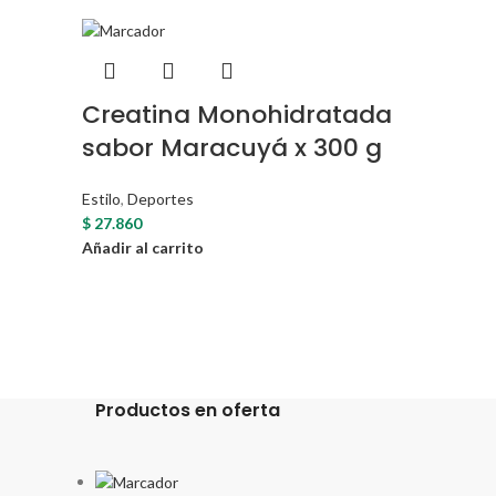
Creatina Monohidratada
Crea
sabor Maracuyá x 300 g
300 
Estilo
,
Deportes
Estilo
,
D
$
27.860
$
25.900
Añadir al carrito
Añadir a
Productos en oferta