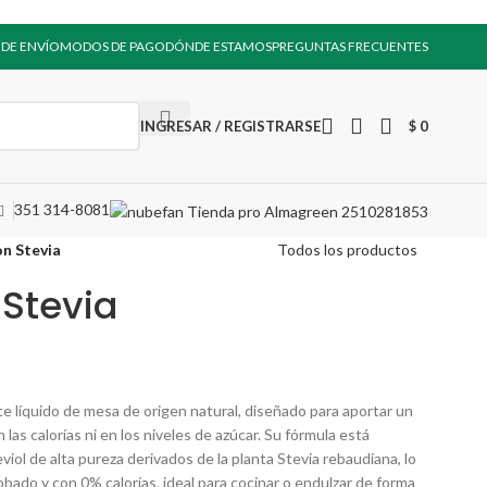
 DE ENVÍO
MODOS DE PAGO
DÓNDE ESTAMOS
PREGUNTAS FRECUENTES
INGRESAR / REGISTRARSE
$
0
351 314-8081
on Stevia
Todos los productos
 Stevia
e líquido de mesa de origen natural, diseñado para aportar un
 las calorías ni en los niveles de azúcar. Su fórmula está
iol de alta pureza derivados de la planta Stevia rebaudiana, lo
bado y con 0% calorías, ideal para cocinar o endulzar de forma