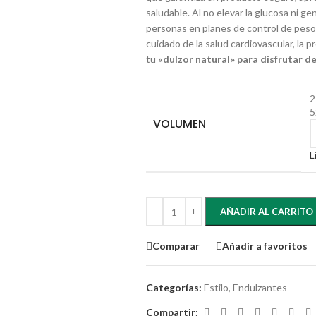
saludable. Al no elevar la glucosa ni ge
personas en planes de control de peso
cuidado de la salud cardiovascular, la p
tu
«dulzor natural» para disfrutar de
2
5
VOLUMEN
L
AÑADIR AL CARRITO
Comparar
Añadir a favoritos
Categorías:
Estilo
,
Endulzantes
Compartir: