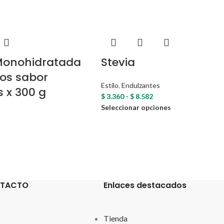
Monohidratada
Stevia
tos sabor
Estilo
,
Endulzantes
 x 300 g
$
3.360
-
$
8.582
Seleccionar opciones
Compartir en:
NTACTO
Enlaces destacados
Tienda