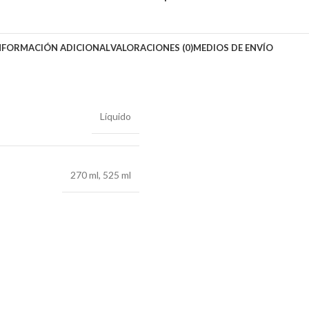
NFORMACIÓN ADICIONAL
VALORACIONES (0)
MEDIOS DE ENVÍO
Líquido
270 ml
,
525 ml