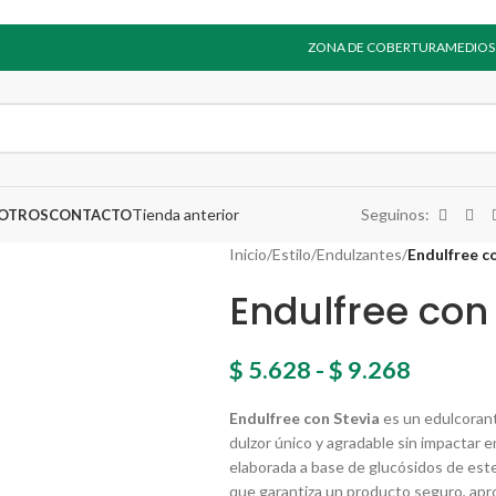
ZONA DE COBERTURA
MEDIOS
Tienda anterior
Seguinos:
SOTROS
CONTACTO
Inicio
/
Estilo
/
Endulzantes
/
Endulfree c
Endulfree con
$
5.628
-
$
9.268
Endulfree con Stevia
es un edulcorant
dulzor único y agradable sin impactar en
elaborada a base de glucósidos de estev
que garantiza un producto seguro, apro